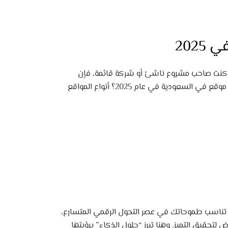
202
ء كنت صاحب مشروع ناشئ أو شركة قائمة، فإن
تصميم موقع إلكتروني يفتح لك أبواباً أوسع للوصول إلى جمهورك وتحقيق أهدافك التسويقية. ولكن، ما هي تكلفة تصميم موقع في السعودية في عام 2025؟ أنواع المواقع
ة تناسب طموحاتك في عصر التحول الرقمي المتسارع،
تحقيق التميز. وهنا تبرز “حلول الذكاء” برؤيتها